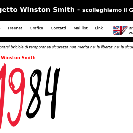
getto Winston Smith -
scolleghiamo il 
e
Freenet
Grafica
Contatti
Maillist
Link
prarsi briciole di temporanea sicurezza non merita ne' la liberta' ne' la sic
o Winston Smith