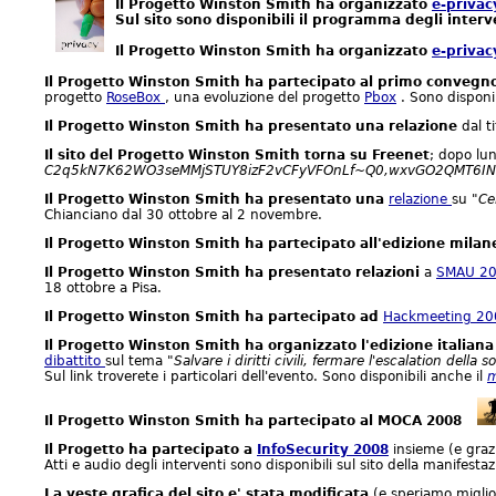
Il Progetto Winston Smith ha organizzato
e-privac
Sul sito sono disponibili il programma degli interven
Il Progetto Winston Smith ha organizzato
e-privac
Il Progetto Winston Smith ha partecipato al primo convegno
progetto
RoseBox
, una evoluzione del progetto
Pbox
. Sono disponib
Il Progetto Winston Smith ha presentato una relazione
dal ti
Il sito del Progetto Winston Smith torna su Freenet
; dopo lun
C2q5kN7K62WO3seMMjSTUY8izF2vCFyVFOnLf~Q0,wxvGO2QMT6IN
Il Progetto Winston Smith ha presentato una
relazione
su
"Ce
Chianciano dal 30 ottobre al 2 novembre.
Il Progetto Winston Smith ha partecipato all'edizione mila
Il Progetto Winston Smith ha presentato relazioni
a
SMAU 2
18 ottobre a Pisa.
Il Progetto Winston Smith ha partecipato ad
Hackmeeting 20
Il Progetto Winston Smith ha organizzato l'edizione italiana
dibattito
sul tema
"Salvare i diritti civili, fermare l'escalation della 
Sul link troverete i particolari dell'evento. Sono disponibili anche il
m
Il Progetto Winston Smith ha partecipato al MOCA 2008
Il Progetto ha partecipato a
InfoSecurity 2008
insieme (e graz
Atti e audio degli interventi sono disponibili sul sito della manifestaz
La veste grafica del sito e' stata modificata
(e speriamo miglior