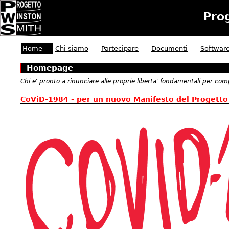
Pro
Home
Chi siamo
Partecipare
Documenti
Softwar
Homepage
Chi e' pronto a rinunciare alle proprie liberta' fondamentali per com
CoViD-1984 - per un nuovo Manifesto del Progett