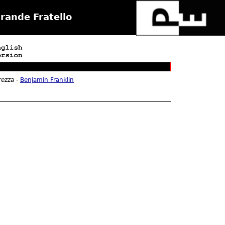
Grande Fratello
.
urezza
-
Benjamin Franklin