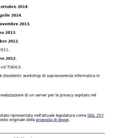
8 ottobre 2014
.
Aprile 2014
.
 Novembre 2013
.
gno 2013
.
mbre 2012
.
2011.
gno 2012
.
e-cd T(A)ILS.
i e dissidenti: workshop di sopravvivenza informatica in
la realizzazione di un server per la privacy ospitato nel
stato ripresentato nell'attuale legislatura come
DDL 257
testo originale della
proposta di legge
.