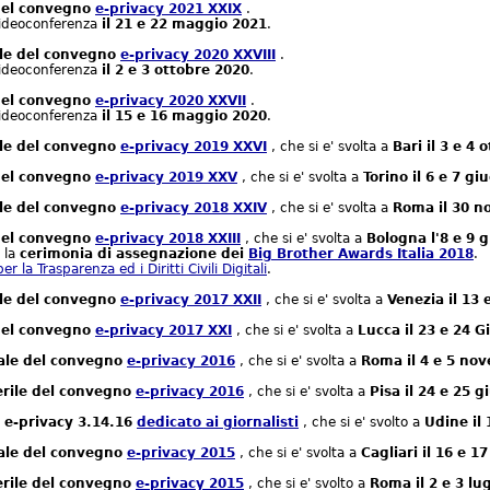
 del convegno
e-privacy 2021 XXIX
.
videoconferenza
il 21 e 22 maggio 2021
.
ale del convegno
e-privacy 2020 XXVIII
.
videoconferenza
il 2 e 3 ottobre 2020
.
 del convegno
e-privacy 2020 XXVII
.
videoconferenza
il 15 e 16 maggio 2020
.
ale del convegno
e-privacy 2019 XXVI
, che si e' svolta a
Bari il 3 e 4
 del convegno
e-privacy 2019 XXV
, che si e' svolta a
Torino il 6 e 7 g
ale del convegno
e-privacy 2018 XXIV
, che si e' svolta a
Roma il 30 n
 del convegno
e-privacy 2018 XXIII
, che si e' svolta a
Bologna l'8 e 9 
 la
cerimonia di assegnazione dei
Big Brother Awards Italia 2018
.
 la Trasparenza ed i Diritti Civili Digitali
.
ale del convegno
e-privacy 2017 XXII
, che si e' svolta a
Venezia il 13 
 del convegno
e-privacy 2017 XXI
, che si e' svolta a
Lucca il 23 e 24 
nale del convegno
e-privacy 2016
, che si e' svolta a
Roma il 4 e 5 no
erile del convegno
e-privacy 2016
, che si e' svolta a
Pisa il 24 e 25 
 e-privacy 3.14.16
dedicato ai giornalisti
, che si e' svolto a
Udine il
nale del convegno
e-privacy 2015
, che si e' svolta a
Cagliari il 16 e 1
erile del convegno
e-privacy 2015
, che si e' svolto a
Roma il 2 e 3 lu