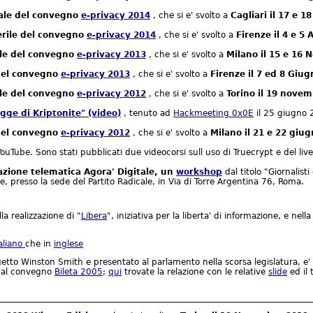
nale del convegno
e-privacy 2014
, che si e' svolto a
Cagliari il 17 e 1
erile del convegno
e-privacy 2014
, che si e' svolto a
Firenze il 4 e 5 
ale del convegno
e-privacy 2013
, che si e' svolto a
Milano il 15 e 16
 del convegno
e-privacy 2013
, che si e' svolto a
Firenze il 7 ed 8 Giu
ale del convegno
e-privacy 2012
, che si e' svolto a
Torino il 19 nove
gge di Kriptonite" (video)
, tenuto ad
Hackmeeting 0x0E
il 25 giugno 
 del convegno
e-privacy 2012
, che si e' svolto a
Milano il 21 e 22 giu
ouTube. Sono stati pubblicati due videocorsi sull uso di Truecrypt e del liv
azione telematica Agora' Digitale, un
workshop
dal titolo "Giornalist
, presso la sede del Partito Radicale, in Via di Torre Argentina 76, Roma.
la realizzazione di "
Libera
", iniziativa per la liberta' di informazione, e nel
taliano
che in
inglese
getto Winston Smith e presentato al parlamento nella scorsa legislatura, e' 
a al convegno
Bileta 2005
;
qui
trovate la relazione con le relative
slide
ed il 