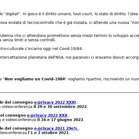
 ”digitali”. In gioco è il diritto umano, tout-court, lo stato di diritto, l’ide
ova ondata di tecnocontrollo che è già iniziata, ci attende una nuova "normal
pandemia che ci attendono promettono senza mezzi termini lo sviluppo accele
 senza limiti e senza controlli.
tro-culturale s’incarna oggi nel Covid-19/84.
intercettazione planetaria dell'NSA, noi paranoici ci eravamo dovuti accorg
e "
Non vogliamo un Covid-1984
" vogliamo ripartire, riscrivendo un nu
ale del convegno
e-privacy 2022 XXXI
.
e videoconferenza
il 29 e 30 settembre 2022
.
 del convegno
e-privacy 2022 XXX
.
g e videoconferenza
il 16 e 17 giugno 2022
.
ale del convegno
e-privacy 2021 29e¾
.
ideoconferenza
l'1 e 2 ottobre 2021
.