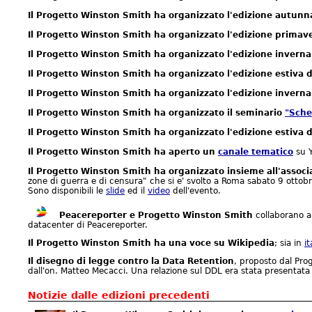
Il Progetto Winston Smith ha organizzato l'edizione autun
Il Progetto Winston Smith ha organizzato l'edizione primav
Il Progetto Winston Smith ha organizzato l'edizione invern
Il Progetto Winston Smith ha organizzato l'edizione estiva
Il Progetto Winston Smith ha organizzato l'edizione invern
Il Progetto Winston Smith ha organizzato il seminario
"Sche
Il Progetto Winston Smith ha organizzato l'edizione estiva
Il Progetto Winston Smith ha aperto un
canale tematico
su Y
Il Progetto Winston Smith ha organizzato insieme all'associ
zone di guerra e di censura" che si e' svolto a Roma sabato 9 ottobre
Sono disponibili le
slide
ed il
video
dell'evento.
Peacereporter e Progetto Winston Smith
collaborano al
datacenter di Peacereporter.
Il Progetto Winston Smith ha una voce su Wikipedia
; sia in
i
Il disegno di legge contro la Data Retention
, proposto dal Pro
dall'on. Matteo Mecacci. Una relazione sul DDL era stata presentat
Notizie dalle edizioni precedenti