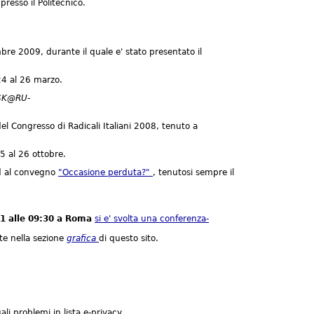
 presso il Politecnico.
embre 2009, durante il quale e' stato presentato il
24 al 26 marzo.
USK@RU-
el Congresso di Radicali Italiani 2008, tenuto a
25 al 26 ottobre.
 ed al convegno
"Occasione perduta?"
, tenutosi sempre il
1 alle 09:30 a Roma
si e' svolta una conferenza-
tte nella sezione
grafica
di questo sito.
li problemi in lista e-privacy.