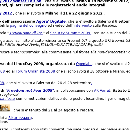
y 2012 Winter Edition
, che si e' svolto a
Torino il 19 Novembre 2012
,
ti, gli atti completi e le registrazioni audio integrali.
y 2012
, che si e' svolto a
Milano il 21 e 22 giugno 2012
.
 dell'associazione
Agora' Digitale
, che si e' svolto a Salerno il 6 sett
ili la
pagina del convegno
ed i video dell'
intervento
sulla Rosebox.
tolo "
L'evoluzione di Tor
" al
Security Summit 2009
, tenuto a Milano dal 
ga assenza il sito e' stato reinserito su Freenet 0.7 a questo URI
freenet:
9c7dNUhHeHnXVVwhq8YLbQL~DlMA7YE,AQACAAE/pws/6/
nsura e tecnocontrollo"
alla commissione
"Di fronte alla non-democrazia"
d
nese del LinuxDay 2008, organizzata da
Openlabs
, che si e' svolto dal 
008
ed al
Forum Umanista 2008
che si sono svolti il 18 ottobre a Milano,
08
, che si e' svolto a Palermo dal 26 al 28 settembre
.
 di
"Freedom not Fear 2008"
, in collaborazione con
AK Vorrat
.
Sabato 1
sorveglianza"
.
anifesto
con le motivazioni dell'evento, e poster, locandine, flyer e magle
che si e' tenuto dal 21 al 24 agosto a Pescara.
ie) a
Sikurezza.org
.
ione.
ata); i contenuti sono stati convertiti ma siete pregati di segnalare eventua