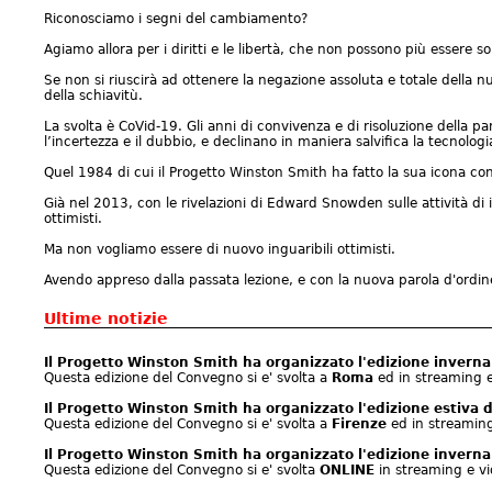
Riconosciamo i segni del cambiamento?
Agiamo allora per i diritti e le libertà, che non possono più essere solo
Se non si riuscirà ad ottenere la negazione assoluta e totale della nu
della schiavitù.
La svolta è CoVid-19. Gli anni di convivenza e di risoluzione della 
l’incertezza e il dubbio, e declinano in maniera salvifica la tecnologia
Quel 1984 di cui il Progetto Winston Smith ha fatto la sua icona con
Già nel 2013, con le rivelazioni di Edward Snowden sulle attività di 
ottimisti.
Ma non vogliamo essere di nuovo inguaribili ottimisti.
Avendo appreso dalla passata lezione, e con la nuova parola d'ordin
Ultime notizie
Il Progetto Winston Smith ha organizzato l'edizione invern
Questa edizione del Convegno si e' svolta a
Roma
ed in streaming 
Il Progetto Winston Smith ha organizzato l'edizione estiva
Questa edizione del Convegno si e' svolta a
Firenze
ed in streamin
Il Progetto Winston Smith ha organizzato l'edizione invern
Questa edizione del Convegno si e' svolta
ONLINE
in streaming e v