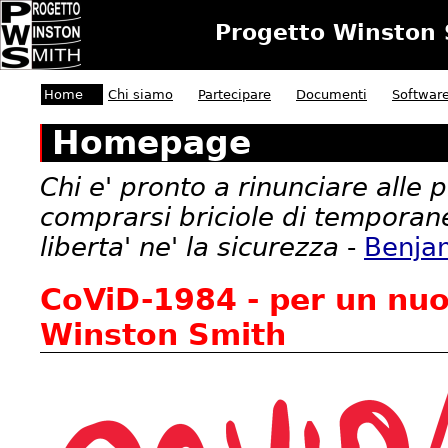
Progetto Winston 
Home
Chi siamo
Partecipare
Documenti
Softwar
Homepage
Chi e' pronto a rinunciare alle 
comprarsi briciole di temporan
liberta' ne' la sicurezza
-
Benjam
CoViD-1984 - per un nuo
Winston Smith